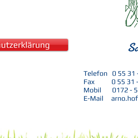
S
utzerklärung
Telefon 0 55 31 
Fax 0 55 31 -
Mobil 0172 - 56
E-Mail arno.hof