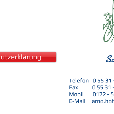
S
utzerklärung
Telefon 0 55 31 
Fax 0 55 31 -
Mobil 0172 - 56
E-Mail arno.hof